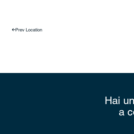
Prev Location
Hai un
a c