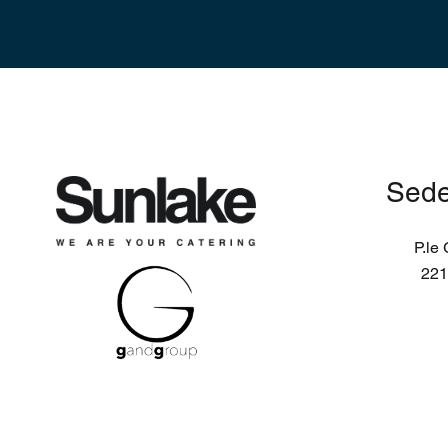
Sede
P.le 
22